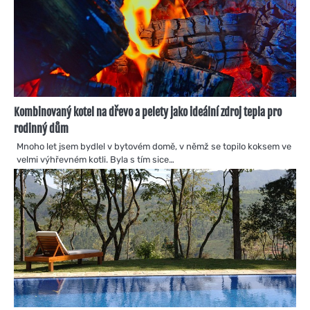
Kombinovaný kotel na dřevo a pelety jako ideální zdroj tepla pro
rodinný dům
Mnoho let jsem bydlel v bytovém domě, v němž se topilo koksem ve
velmi výhřevném kotli. Byla s tím sice…