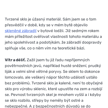
Tvrzené sklo je úžasný materiál. Sám jsem se o tom
přesvědčil v době, kdy se v mém bytě objevilo
skleněné zábradlí
v bytové lodžii. Již sedmým rokem
mám příležitost ověřovat vlastnosti tohoto materiálu a
jeho spolehlivost a podotýkám, že zábradlí doopravdy
splňuje vše, co o něm vím na teoretické bázi.
Vítr a déšť.
Zažil jsem tu již řadu nepříjemných
povětrnostních jevů, například husté sněžení, prudký
liják a velmi silné větrné poryvy. Se sklem to dokonce
lomcovalo, ale veškerý nápor těchto událostí ustálo
bez problémů. Tvrzené sklo je kalené, není to obyčejné
sklo pro výrobu sklenic, které upustíte na zem a rozbijí
se. Pevnost tvrzených skel je mnohem vyšší a i kdyby
se sklo rozbilo, střepy by neměly být ostré a
nebezpečné. A z bezpečnostních důvodů se do