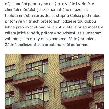
něj sluneční paprsky po celý rok, v létě i v zimě. V
zimních měsících je sklo namáháno mrazem s
teplotami třeba i přes deset stupňů Celsia pod nulou,
přitom ve vnitřních prostorách lodžie je tou dobou
lehce přes dvacet nad nulou. A v létě je působnost UV
záření ještě silnější, přitom v souvislosti se slunečním
zářením jsem nikdy nezaznamenal žádný problém.
Žádné poškození skla prasklinami či deformací.