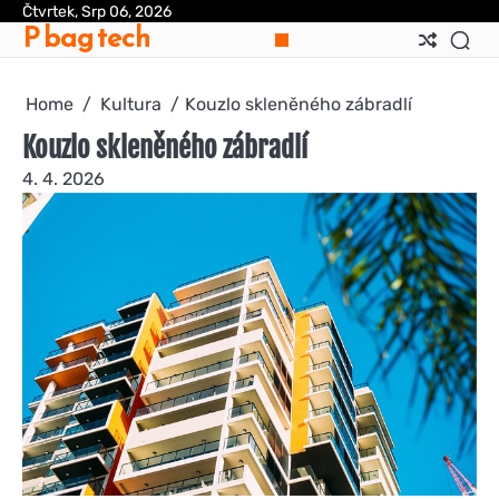
Skip
Čtvrtek, Srp 06, 2026
P bag tech
to
content
Home
Kultura
Kouzlo skleněného zábradlí
Kouzlo skleněného zábradlí
4. 4. 2026