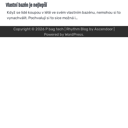
Vlastní bazén je nejlepší
Když se lidé koupou v létě ve svém vlastním bazénu, nemohou si to
vynachválit. Pochvalují si to sice možná i…
Copyright © 2026
P bag tech
| Rhythm Blog by
Ascendoor
|
Powered by
WordPress
.