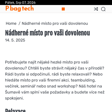
Skip
Pátek, Srp 07, 2026
P bag tech
to
content
Home
Nádherné místo pro vaši dovolenou
Nádherné místo pro vaši dovolenou
14. 5. 2025
Potřebujete najít nějaké hezké místo pro vaši
dovolenou? Chtěli byste strávit nějaký čas v přírodě?
Rádi byste si odpočinuli, rádi byste relaxovali? Nebo
hledáte místo pro vaši firemní akci, teambulding,
večírek, seminář nebo snad workshop? Náš
hotel na
Šumavě
vám splní vaše požadavky a budete více než
spokojeni.
Relaxace