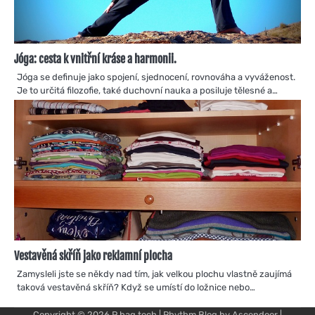
Jóga: cesta k vnitřní kráse a harmonii.
Jóga se definuje jako spojení, sjednocení, rovnováha a vyváženost.
Je to určitá filozofie, také duchovní nauka a posiluje tělesné a…
Vestavěná skříň jako reklamní plocha
Zamysleli jste se někdy nad tím, jak velkou plochu vlastně zaujímá
taková vestavěná skříň? Když se umístí do ložnice nebo…
Copyright © 2026
P bag tech
| Rhythm Blog by
Ascendoor
|