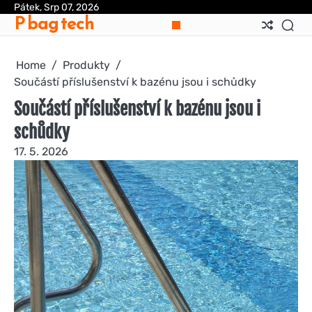
Skip
Pátek, Srp 07, 2026
P bag tech
to
content
Home
Produkty
Součástí příslušenství k bazénu jsou i schůdky
Součástí příslušenství k bazénu jsou i
schůdky
17. 5. 2026