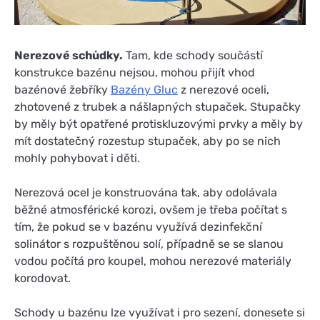
Nerezové schůdky.
Tam, kde schody součástí
konstrukce bazénu nejsou, mohou přijít vhod
bazénové žebříky
Bazény Gluc
z nerezové oceli,
zhotovené z trubek a nášlapných stupaček. Stupačky
by měly být opatřené protiskluzovými prvky a měly by
mít dostatečný rozestup stupaček, aby po se nich
mohly pohybovat i děti.
Nerezová ocel je konstruována tak, aby odolávala
běžné atmosférické korozi, ovšem je třeba počítat s
tím, že pokud se v bazénu využívá dezinfekční
solinátor s rozpuštěnou solí, případně se se slanou
vodou počítá pro koupel, mohou nerezové materiály
korodovat.
Schody u bazénu lze využívat i pro sezení, donesete si