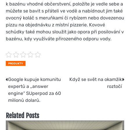
k bazénu vhodné občerstvení, položíte je vedle sebe a
můžete se bavit s přáteli ve vodě a nabídnout jim také
ovocný koláč s meruňkami či rybízem nebo dovezenou
pizzu na objednávku z místní pizzerie. Kovové
schůdky také mohou sloužit jako opora při posilování v
bazénu, kdy využíváte přirozeného odporu vody.
PRODUKTY
Navigace
Google kupuje komunitu
Když se svět na okamžik
expertů a „answer
roztočí
pro
engine“ SUperpod za 60
příspěvek
milionů dolarů.
Related Posts