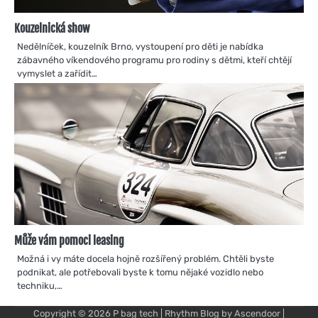
Kouzelnická show
Nedělníček, kouzelník Brno, vystoupení pro děti je nabídka
zábavného víkendového programu pro rodiny s dětmi, kteří chtějí
vymyslet a zařídit…
Může vám pomoci leasing
Možná i vy máte docela hojně rozšířený problém. Chtěli byste
podnikat, ale potřebovali byste k tomu nějaké vozidlo nebo
techniku,…
Copyright © 2026
P bag tech
| Rhythm Blog by
Ascendoor
|