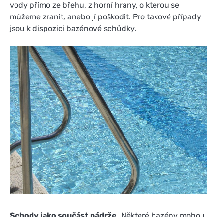
vody přímo ze břehu, z horní hrany, o kterou se
můžeme zranit, anebo jí poškodit. Pro takové případy
jsou k dispozici bazénové schůdky.
Schody jako součást nádrže.
Některé bazény mohou