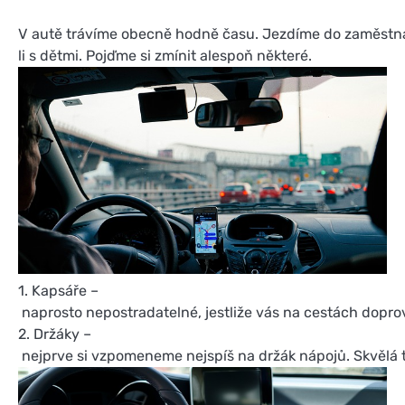
V autě trávíme obecně hodně času. Jezdíme do zaměstnání
li s dětmi. Pojďme si zmínit alespoň některé.
1. Kapsáře –
naprosto nepostradatelné, jestliže vás na cestách doprov
2. Držáky –
nejprve si vzpomeneme nejspíš na držák nápojů. Skvělá to 