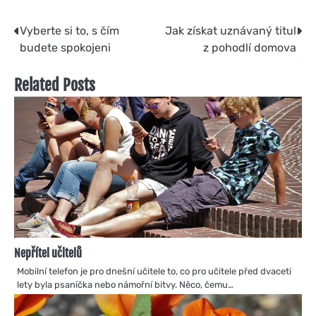
Navigace
Vyberte si to, s čím
Jak získat uznávaný titul
budete spokojeni
z pohodlí domova
pro
příspěvek
Related Posts
Nepřítel učitelů
Mobilní telefon je pro dnešní učitele to, co pro učitele před dvaceti
lety byla psaníčka nebo námořní bitvy. Něco, čemu…