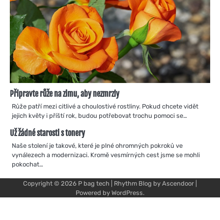
Připravte růže na zimu, aby nezmrzly
Růže patří mezi citlivé a choulostivé rostliny. Pokud chcete vidět
jejich květy i příští rok, budou potřebovat trochu pomoci se…
Už žádné starosti s tonery
Naše stolení je takové, které je plné ohromných pokroků ve
vynálezech a modernizaci. Kromě vesmírných cest jsme se mohli
pokochat…
Copyright © 2026
P bag tech
| Rhythm Blog by
Ascendoor
|
Powered by
WordPress
.