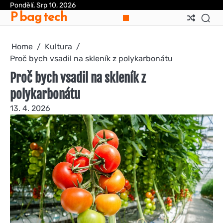
Skip
Pondělí, Srp 10, 2026
P bag tech
to
content
Home
Kultura
Proč bych vsadil na skleník z polykarbonátu
Proč bych vsadil na skleník z
polykarbonátu
13. 4. 2026