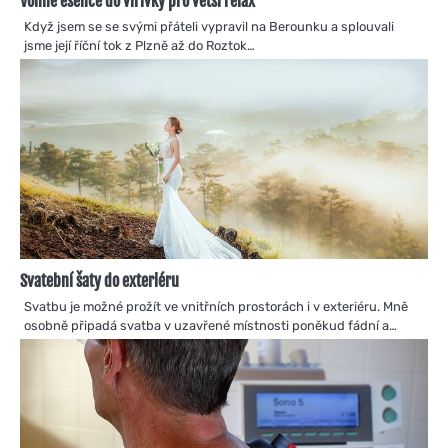
Vonné esence do vířivky pro větší relax
Když jsem se se svými přáteli vypravil na Berounku a splouvali
jsme její říční tok z Plzně až do Roztok…
Svatební šaty do exteriéru
Svatbu je možné prožít ve vnitřních prostorách i v exteriéru. Mně
osobně připadá svatba v uzavřené místnosti poněkud fádní a…