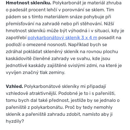
Hmotnost skleníku.
Polykarbonát je materiál zhruba
o padesát procent lehčí v porovnání se sklem. Tím
pádem se s tímto materiálem snáze pohybuje při
přemísťování na zahradě nebo při stěhování. Nižší
hmotnost skleníků může být výhodná i v situaci, kdy je
zapotřebí
polykarbonátový skleník 3 x 4 m
posadit na
podloží o omezené nosnosti. Například bych se
zdráhal pokládat skleněný skleník na rovnou plochu
kaskádovitě členěné zahrady ve svahu, kde jsou
jednotlivé kaskády zajištěné svislými zdmi, na které je
vyvíjen značný tlak zeminy.
Vzhled.
Polykarbonátové skleníky mi připadají
vzhledově atraktivnější. Podobné je to i s pařeništi,
tomu bych dal také přednost, jestliže by se jednalo o
pařeniště z polykarbonátu. Proč by tedy nemohly
skleník a pařeniště zahradu zdobit, namísto aby ji
hyzdily?