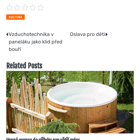
KULTURA
Navigace
Vzduchotechnika v
Oslava pro děti
paneláku jako klid před
pro
bouří
příspěvek
Related Posts