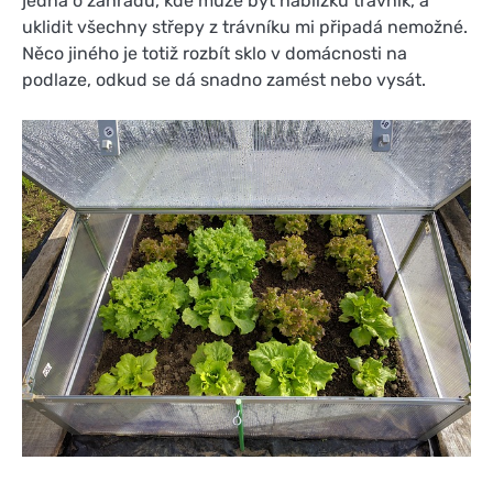
jedná o zahradu, kde může být nablízku trávník, a
uklidit všechny střepy z trávníku mi připadá nemožné.
Něco jiného je totiž rozbít sklo v domácnosti na
podlaze, odkud se dá snadno zamést nebo vysát.