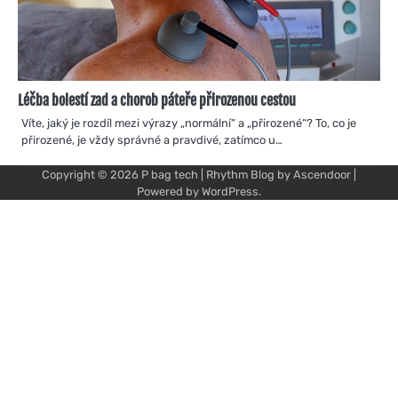
Léčba bolestí zad a chorob páteře přirozenou cestou
Víte, jaký je rozdíl mezi výrazy „normální“ a „přirozené“? To, co je
přirozené, je vždy správné a pravdivé, zatímco u…
Copyright © 2026
P bag tech
| Rhythm Blog by
Ascendoor
|
Powered by
WordPress
.